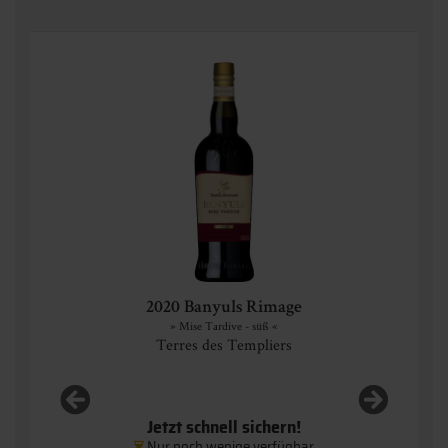
2020 Banyuls Rimage
» Mise Tardive - süß «
Terres des Templiers
Jetzt schnell sichern!
Nur noch wenige verfügbar
 l)