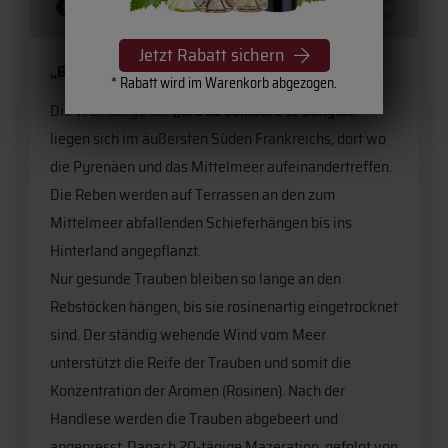
Beschreibung
Jetzt Rabatt sichern
„Barrique in den Diensten des Genusses.“
* Rabatt wird im Warenkorb abgezogen.
Die Weinberge der
„Cru de Collioure et Banyuls“
liegen sich im äußersten Süden Frankreichs, dort wo
die Pyrenäen und das Mittelmeer aufeinandertreffen.
Die Reben werden auf Terrassen an den zum
Mittelmeer abfallenden Schieferhängen bis ins
Hinterland angepflanzt.
Nur gesunde Trauben bleiben so lange an den
Rebstöcken hängen, bis sie rosinenartig eingetrocknet
sind. Der ständig wehende Wind vom Meer
unterstützt die Reife der Trauben und somit die
Konzentration der Aromen (Rosinen). Nach der
Handlese werden die Trauben abgebeert und
angepresst. Danach 20-tägige Mazeration, gefolgt von