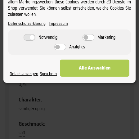
allem Marketingzwecken. Diese Cookies werden durch 20 Dienste im
Anschrift:
Shop verwendet. Sie können selbst entscheiden, welche Cookies Sie
Terres des Templiers, F-66652 Banyuls Sur Mer
zulassen wollen.
Datenschutzerklärung
Impressum
Jahrgang:
2022
Notwendig
Marketing
Analytics
Produktart:
Wein
Alle Auswählen
Details anzeigen
Speichern
Flaschengröße:
0,75
Charakter:
samtig & üppig
Geschmack:
süß