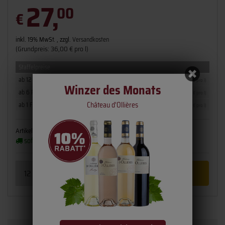
27,
00
€
inkl. 19% MwSt. , zzgl.
Versandkosten
(Grundpreis: 36,00 € pro l)
Staffelpreise
ab 12 Fl.
27,00 €
(36,00 € pro l)
Winzer des Monats
ab 6 Fl.
28,00 €
(37,33 € pro l)
Château d'Ollières
ab 1 Fl.
28,95 €
(38,60 € pro l)
Artikelnummer:
2110-20
Flaschengröße:
0,75 l
sofort verfügbar
(2 - 3 Werktage)