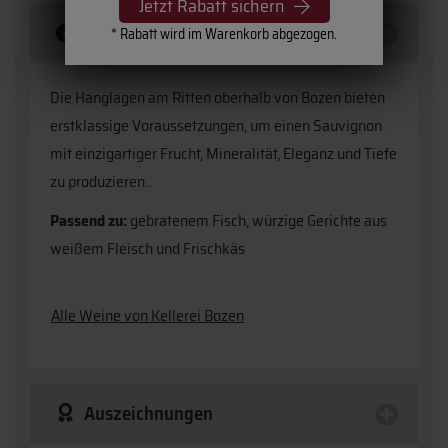
Jetzt Rabatt sichern
Beschreibung
* Rabatt wird im Warenkorb abgezogen.
Die Hanglagen am Ritten oberhalb von Bozen bieten
erstklassige Voraussetzungen, um einen Sauvignon
mit einzigartiger Frucht, Mineralität, Eleganz und Tiefe
zu produzieren..
Passend zu:
gebratenem Fisch, würzige Gerichte aus
weißem Fleisch und Frischkäs
Alle Weine von Kellerei Bozen
Auszeichnungen