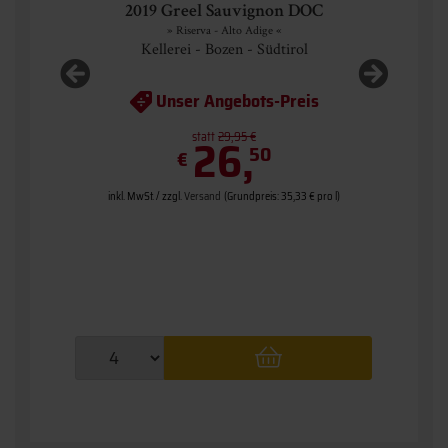
2019 Greel Sauvignon DOC
» Riserva - Alto Adige «
Kellerei - Bozen - Südtirol
Unser Angebots-Preis
 l)
statt
26,
29,95 €
in
50
€
,67 € pro l)
ab 12 Fl.
00 € pro l)
inkl. MwSt. / zzgl.
Versand
(Grundpreis: 35,33 € pro l)
ab 6 Fl.
33 € pro l)
ab 1 Fl.