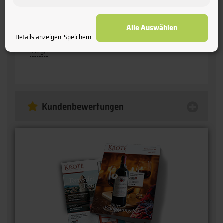
komplex & reif
Alle Auswählen
Säure:
Details anzeigen
Speichern
5,8 g/l
Kundenbewertungen