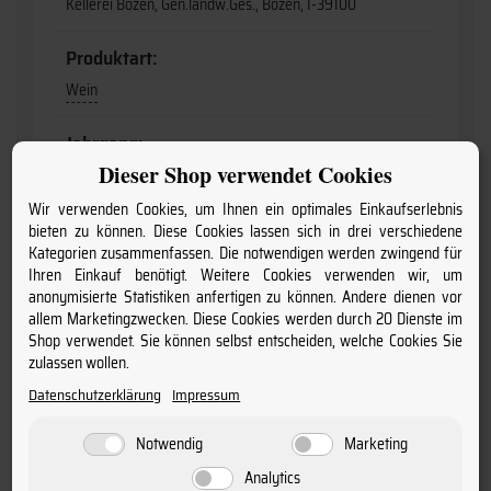
Kellerei Bozen, Gen.landw.Ges., Bozen, I-39100
Produktart:
Wein
Jahrgang:
Dieser Shop verwendet Cookies
2020
Wir verwenden Cookies, um Ihnen ein optimales Einkaufserlebnis
Geschmack:
bieten zu können. Diese Cookies lassen sich in drei verschiedene
Kategorien zusammenfassen. Die notwendigen werden zwingend für
trocken
Ihren Einkauf benötigt. Weitere Cookies verwenden wir, um
anonymisierte Statistiken anfertigen zu können. Andere dienen vor
Flaschengröße:
allem Marketingzwecken. Diese Cookies werden durch 20 Dienste im
Shop verwendet. Sie können selbst entscheiden, welche Cookies Sie
0,75
zulassen wollen.
Datenschutzerklärung
Impressum
Restzucker:
2,1 g/l
Notwendig
Marketing
Analytics
Charakter: