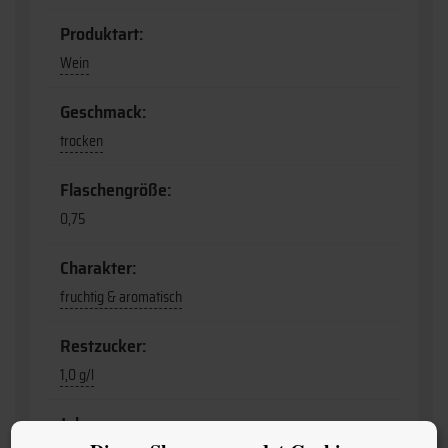
Produktart:
Wein
Geschmack:
trocken
Flaschengröße:
0,75
Charakter:
fruchtig & aromatisch
Restzucker:
1,0 g/l
Jahrgang: