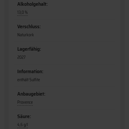
Alkoholgehalt:
13,0 %
Verschluss:
Naturkork
Lagerfähig:
2027
Information:
enthält Sulfite
Anbaugebiet:
Provence
Säure:
4,6 g/l