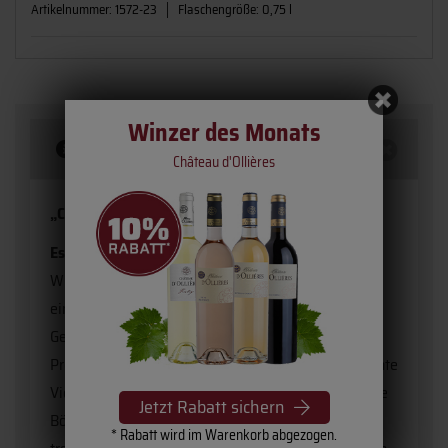
Artikelnummer:
1572-23
Flaschengröße:
0,75 l
Winzer des Monats
Beschreibung
Château d'Ollières
„Charme der Provence im Glas.“
Estadon Vignerons
zählen zu den bedeutendsten
Winzern der Region Bandol und genießen weltweit
einen guten Ruf. Die Weinberge gehören zur
Gemeinde Brignoles (Zwischen Cannes und Aix-en-
Provence) in der Appellation Côtes de Provence Sainte
Victoire – am Fuße des Mont Victoire. Karge, steinige
Jetzt Rabatt sichern
Böden aus Kalk-Silikat mit guter Drainage, sowie
* Rabatt wird im Warenkorb abgezogen.