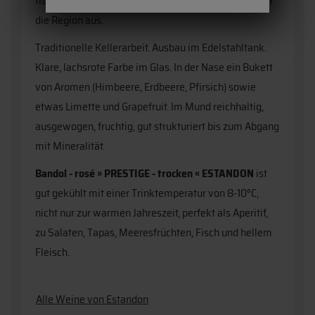
trockenes vom Mistral beeinflusstes Klima zeichnen
die Region aus.
Traditionelle Kellerarbeit. Ausbau im Edelstahltank.
Klare, lachsrote Farbe im Glas. In der Nase ein Bukett
von Aromen (Himbeere, Erdbeere, Pfirsich) sowie
etwas Limette und Grapefruit. Im Mund reichhaltig,
ausgewogen, fruchtig, gut strukturiert bis zum Abgang
mit Mineralität.
Bandol - rosé » PRESTIGE - trocken « ESTANDON
ist
gut gekühlt mit einer Trinktemperatur von 8-10°C,
nicht nur zur warmen Jahreszeit, perfekt als Aperitif,
zu Salaten, Tapas, Meeresfrüchten, Fisch und hellem
Fleisch.
Alle Weine von Estandon