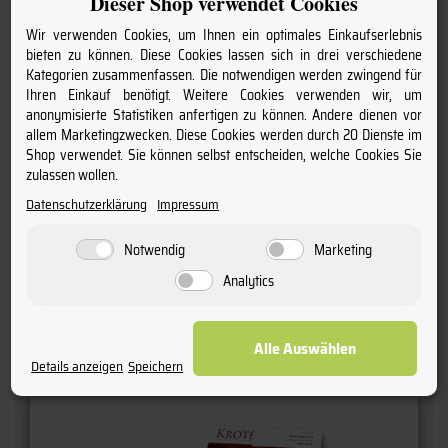
Dieser Shop verwendet Cookies
2023
Wir verwenden Cookies, um Ihnen ein optimales Einkaufserlebnis
Winzer - Produzent:
bieten zu können. Diese Cookies lassen sich in drei verschiedene
Kategorien zusammenfassen. Die notwendigen werden zwingend für
Estandon
Ihren Einkauf benötigt. Weitere Cookies verwenden wir, um
anonymisierte Statistiken anfertigen zu können. Andere dienen vor
Rebsorten:
allem Marketingzwecken. Diese Cookies werden durch 20 Dienste im
Shop verwendet. Sie können selbst entscheiden, welche Cookies Sie
Cinsault, Grenache, Mourvèdre
zulassen wollen.
Datenschutzerklärung
Impressum
Anschrift:
ESTANDON F-83175 Brignoles Cedex
Notwendig
Marketing
Analytics
Kundenbewertungen
Alle Auswählen
Details anzeigen
Speichern