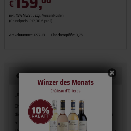
159,
00
€
inkl. 19% MwSt. , zzgl.
Versandkosten
(Grundpreis: 212,00 € pro l)
Artikelnummer:
1277-18
Flaschengröße:
0,75 l
Beschreibung
Winzer des Monats
Château d'Ollières
„Die Eleganz einer Primaballerina.“
Château Canon gehört Familie Wertheimer (Chanel),
die auch die Châteaux Berliquet und Rauzan Ségla in
St. Émilion besitzen. Die Weine gehören zu dem
kleinen, aber feinen Kreis der ganz großen Weine vom