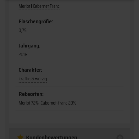
Merlot l Cabernet Franc
Flaschengröße:
0,75
Jahrgang:
2018
Charakter:
kräftig & würzig
Rebsorten:
Merlot 72% |Cabernet-franc 28%
Kundenbewertungen