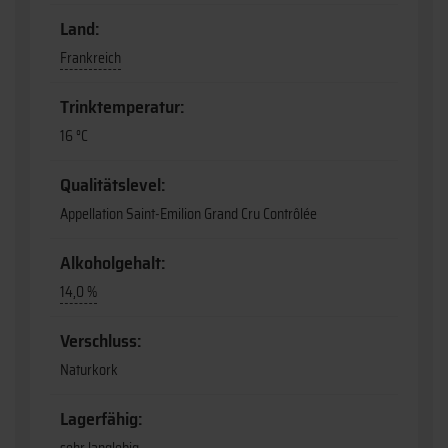
Land:
Frankreich
Trinktemperatur:
16 °C
Qualitätslevel:
Appellation Saint-Emilion Grand Cru Contrôlée
Alkoholgehalt:
14,0 %
Verschluss:
Naturkork
Lagerfähig: