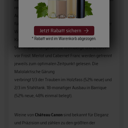
rechten Ufer des Bordeaux. Seit 2014 ist Nicolas
Audebert, der als großes Talent gilt, sehr erfolgreich
für Weinberg und Keller zuständig. Ein großer Teil der
Jetzt Rabatt sichern
Weinberge liegt in einer Höhe von 87mm auf
* Rabatt wird im Warenkorb abgezogen.
Kalksteinterrrassen mit Ausrichtung Süd/West.
Steinmauern umgeben die Weinberge und schützen
vor Frost. Merlot und Cabernet Franc werden getrennt
jeweils zum optimalen Zeitpunkt gelesen. Die
Malolaktische Gärung
verbringt 1/3 der Trauben im Holzfass (52% neue) und
2/3 im Stahltank. 18-monatiger Ausbau in Barrique
(52% neue, 48% einmal belegt).
Weine von
Château Canon
sind bekannt für Eleganz
und Präzision und zählen zu den größten der