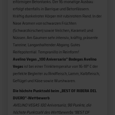
eiförmigen Betontanks. Der 16-monatige Ausbau
erfolgt ebenfalls in Barrique und Betonfässern.
Kräftig dunkelroter Körper mit rubinrotem Rand. In der
Nase Aromen von schwarzen Früchten
(Schwarzkirschen) sowie Veilchen, Karamell und
Nüssen. Am Gaumen sehr intensiv, kräftig, präsente
Tannine. Langanhaltender Abgang. Gutes
Reifepotential. Tempranillo in Reinform!
Avelino Vegas „100 Aniversario“ Bodegas Avelino
Vegas
ist bei einer Trinktemperatur von 16-18° C der
perfekte Begleiter zu Rindfleisch, Lamm, Kalbfleisch,
Geflügel und Käse sowie Wurstwaren.
Die höchste Punktzahl beim „BEST OF RIBERA DEL
DUERO“-Wettbewerb
AVELINO VEGAS 100 Aniversario, 98 Punkte, die
höchste Punktzahl des Wettbewerbs "BEST OF