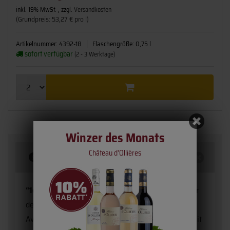
inkl. 19% MwSt. , zzgl.
Versandkosten
(Grundpreis: 53,27 € pro l)
Artikelnummer:
4392-18
Flaschengröße:
0,75 l
sofort verfügbar
(2 - 3 Werktage)
Winzer des Monats
Château d'Ollières
Beschreibung
“1oo Aniversario”
ist eine Hommage an den Gründer
der Bodego anlässlich seines 100. Geburtstags.
Avelino Vegas war eine besondere Persönlichkeit mit