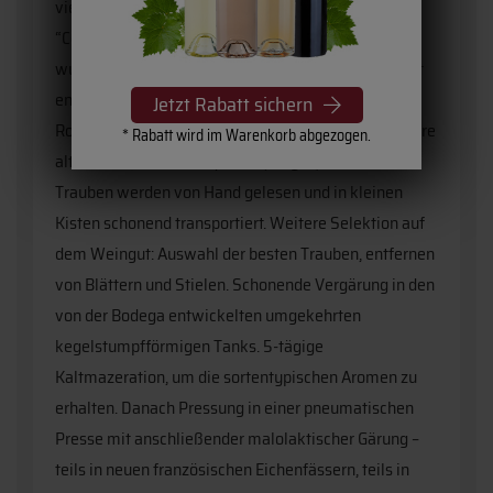
viel Humor und menschlicher Wärme. Die Skulptur
“Corazón en boca” des Künstlers Cristobal Gabarrón
wurde anlässlich dieses Festtages auf dem Weingut
enthüllt.
Jetzt Rabatt sichern
Rotwein aus der Rebsorte Tempranillo – über 80 Jahre
* Rabatt wird im Warenkorb abgezogen.
alte Reben, die in La Aquilera (Burgos) wachsen. Die
Trauben werden von Hand gelesen und in kleinen
Kisten schonend transportiert. Weitere Selektion auf
dem Weingut: Auswahl der besten Trauben, entfernen
von Blättern und Stielen. Schonende Vergärung in den
von der Bodega entwickelten umgekehrten
kegelstumpfförmigen Tanks. 5-tägige
Kaltmazeration, um die sortentypischen Aromen zu
erhalten. Danach Pressung in einer pneumatischen
Presse mit anschließender malolaktischer Gärung –
teils in neuen französischen Eichenfässern, teils in