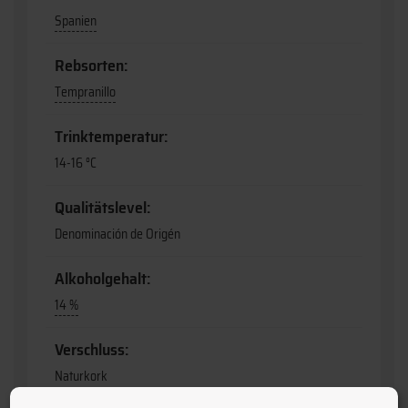
Spanien
Rebsorten:
Tempranillo
Trinktemperatur:
14-16 °C
Qualitätslevel:
Denominación de Origén
Alkoholgehalt:
14 %
Verschluss:
Naturkork