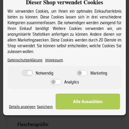
Dieser Shop verwendet Cookies
Lagerfähig:
Wir verwenden Cookies, um Ihnen ein optimales Einkaufserlebnis
langfristig
bieten zu können. Diese Cookies lassen sich in drei verschiedene
Kategorien zusammenfassen. Die notwendigen werden zwingend für
Information:
Ihren Einkauf benötigt. Weitere Cookies verwenden wir, um
anonymisierte Statistiken anfertigen zu können. Andere dienen vor
enthält Sulfite
allem Marketingzwecken. Diese Cookies werden durch 20 Dienste im
Shop verwendet. Sie können selbst entscheiden, welche Cookies Sie
Anschrift:
zulassen wollen.
Bodega Avelino Vegas S.A., Santiuste de S.J.Bauti, E-
Datenschutzerklärung
Impressum
40460
Notwendig
Marketing
Produktart:
Analytics
Wein
Alle Auswählen
Geschmack:
Details anzeigen
Speichern
trocken
Flaschengröße: