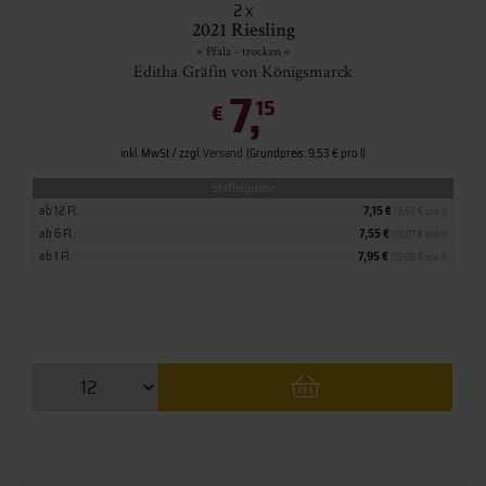
2
x
2021 Riesling
» Pfalz - trocken «
Editha Gräfin von Königsmarck
7,
15
€
inkl. MwSt. / zzgl.
Versand
(Grundpreis: 9,53 € pro l)
Staffelpreise
ab 12 Fl.
7,15 €
(9,53 € pro l)
ab 6 Fl.
7,55 €
(10,07 € pro l)
ab 1 Fl.
7,95 €
(10,60 € pro l)