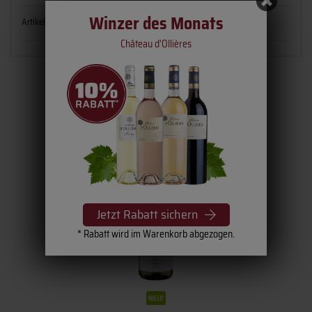
Winzer des Monats
Artikelnummer:
0159-21
Château d'Ollières
Dieser Artikel besteht aus
Jetzt Rabatt sichern
* Rabatt wird im Warenkorb abgezogen.