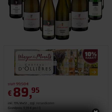
statt
99,50 €
89,
95
€
inkl. 19% MwSt. , zzgl.
Versandkosten
(Grundpreis: 9,99 € pro 1 l)