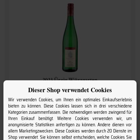
2023 Ürzig Würzgarten
» AlLTE REBEN Riesling Spätlese «
Dieser Shop verwendet Cookies
Weingut Mönchhof Ürzig
Wir verwenden Cookies, um Ihnen ein optimales Einkaufserlebnis
bieten zu können. Diese Cookies lassen sich in drei verschiedene
Kategorien zusammenfassen. Die notwendigen werden zwingend für
15,
10
€
Ihren Einkauf benötigt. Weitere Cookies verwenden wir, um
anonymisierte Statistiken anfertigen zu können. Andere dienen vor
allem Marketingzwecken. Diese Cookies werden durch 20 Dienste im
inkl. MwSt. / zzgl.
Versand
(Grundpreis: 20,13 € pro l)
Shop verwendet. Sie können selbst entscheiden, welche Cookies Sie