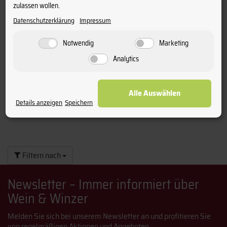
Staffelpreise
zulassen wollen.
ab 12 Fl.
15,10 €
(20,13 € pro l)
Datenschutzerklärung
Impressum
ab 6 Fl.
15,90 €
(21,20 € pro l)
ab 1 Fl.
16,70 €
(22,27 € pro l)
Notwendig
Marketing
Analytics
Alle Auswählen
Details anzeigen
Speichern
Filtern nach
Newsletter – Immer informiert über
Wein & Winzer
Melden Sie sich bei unserem Newsletter an und profitieren Sie
von regelmäßigen Aktionen und Angeboten.